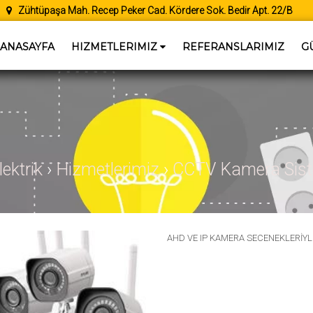
Zühtüpaşa Mah. Recep Peker Cad. Kördere Sok. Bedir Apt. 22/B
MERIÇ
ANASAYFA
HIZMETLERIMIZ
REFERANSLARIMIZ
G
ELEKTRIK
ektrik
›
Hizmetlerimiz
›
CCTV Kamera Sist
AHD VE IP KAMERA SECENEKLERİYLE 