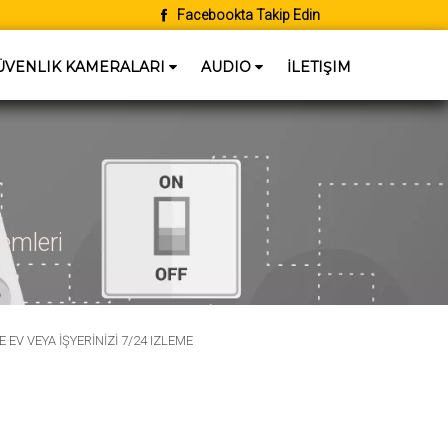
Facebookta Takip Edin
MERIÇ
MERIÇ
ÜVENLIK KAMERALARI
AUDIO
İLETIŞIM
ELEKTRIK
ELEKTRIK
emleri
EV VEYA İŞYERİNİZİ 7/24 IZLEME