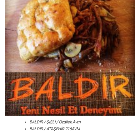
BALDIR / ŞİŞLİ / Özdilek Avm
BALDIR / ATAŞEHİR 216AVM